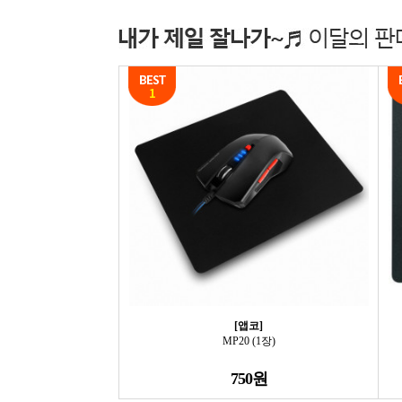
[앱코]
MP20 (1장)
750원