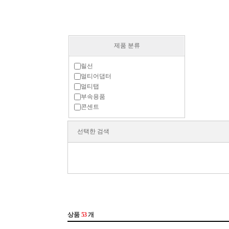
제품 분류
릴선
멀티어댑터
멀티탭
부속용품
콘센트
선택한 검색