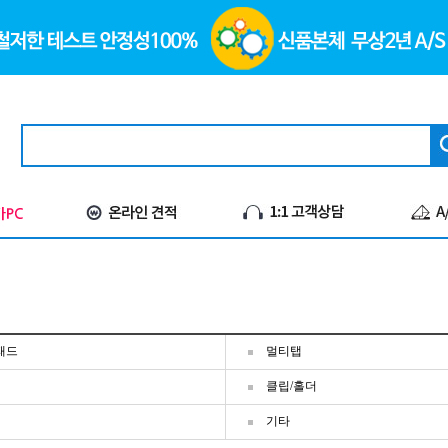
패드
멀티탭
클립/홀더
기타