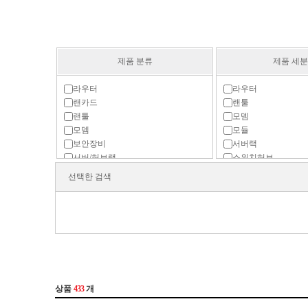
제품 분류
제품 세
라우터
라우터
랜카드
랜툴
랜툴
모뎀
모뎀
모듈
보안장비
서버랙
서버/허브랙
스위치허브
스위치허브
유선랜카드(1Gbps)
선택한 검색
인젝터
유선랜카드(2.5Gbps)
주변기기
유선랜카드(5Gbps)
컨버터
유선랜카드(10Gbps)
프린터 서버
유선랜카드(25Gbps)
유선랜카드(40Gbps)
유선랜카드(100Gbps
유선랜카드(일반)
인젝터
전원공급장치