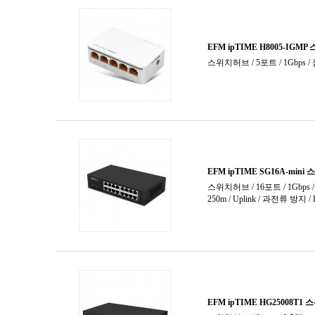
주변기기
컨버터
프린터서버
플러그
허브랙