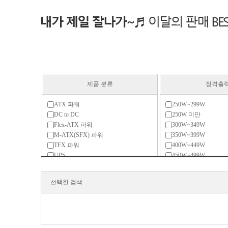
제품 분류
정격출
ATX 파워
250W~299W
DC to DC
250W 미만
Flex-ATX 파워
300W~349W
M-ATX(SFX) 파워
350W~399W
TFX 파워
400W~449W
UPS
450W~499W
리던던트
500W~599W
서버용 파워
600W~699W
선택한 검색
전용 액세서리
700W~799W
800W~899W
900W~999W
1000W~1299W
1300W~1599W